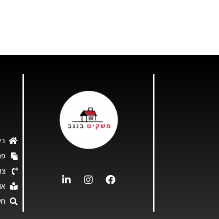
בי
פר
צו
או
חי