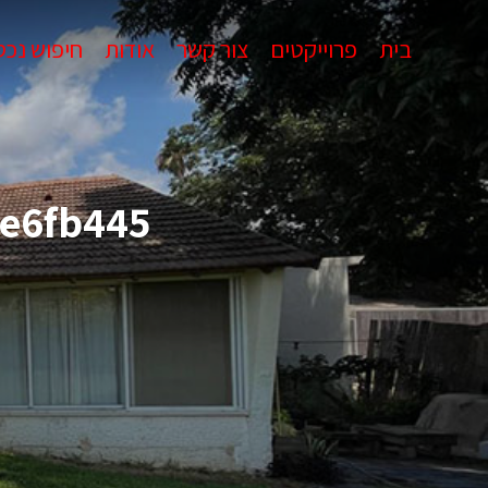
בית
פרוייקטים
צור קשר
אודות
חיפוש נכס
e6fb445