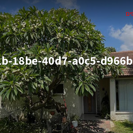
ים
1b-18be-40d7-a0c5-d966b