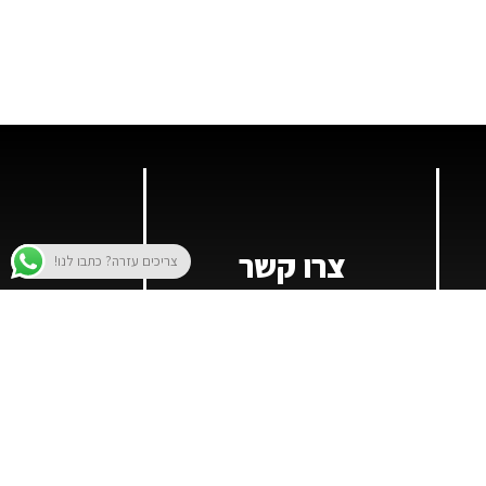
צרו קשר
צריכים עזרה? כתבו לנו!
052-3058866
lior@martin.co.il
היוזמה, פארק תעשיות נ.ע.מ נתיבות
077-4149900