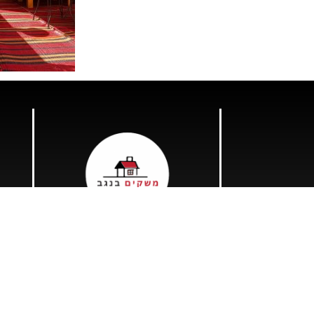
בי
פר
צו
או
חי