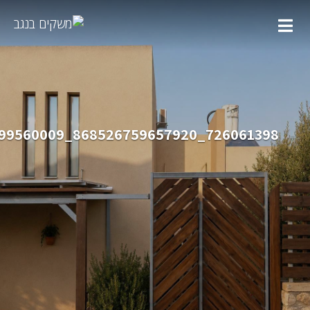
726061398_868526759657920_7403382241499560009_n