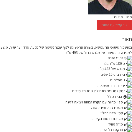
מרטין סיאורנו
צור קשר עם הסוכן
תאור
במושב השיתופי הר עמשא, בשורה הראשונה לנוף עוצר נשימה של בקעת ערד ויער יתיר, מוצע
למכירה בית מיוחד על מגרש גדול של 493 מ”ר.
נתוני הנכס:
כ-180 מ”ר בנוי
מגרש של 493 מ”ר
בית בן כ-10 שנים
3 מפלסים
יחידת דיור עצמאית
זמין למגורים בתחילת שנת הלימודים
הבית כולל:
סלון מרווח עם תקרה גבוהה ויציאה לגינה
מטבח גדול ופינת אוכל
קמין פלט בסלון
מערכת חימום בקירות
מיזוג אוויר
פרקט בכל הבית