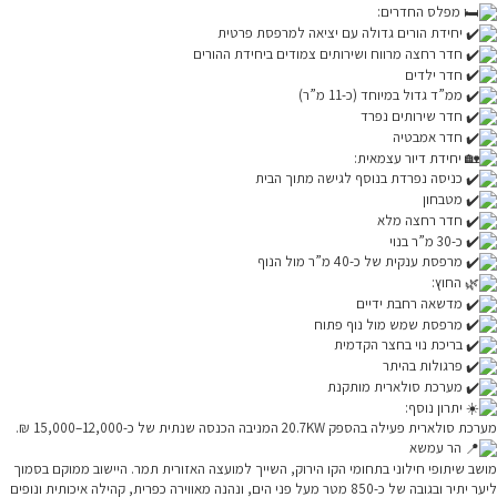
מפלס החדרים:
יחידת הורים גדולה עם יציאה למרפסת פרטית
חדר רחצה מרווח ושירותים צמודים ביחידת ההורים
חדר ילדים
ממ”ד גדול במיוחד (כ-11 מ”ר)
חדר שירותים נפרד
חדר אמבטיה
יחידת דיור עצמאית:
כניסה נפרדת בנוסף לגישה מתוך הבית
מטבחון
חדר רחצה מלא
כ-30 מ”ר בנוי
מרפסת ענקית של כ-40 מ”ר מול הנוף
החוץ:
מדשאה רחבת ידיים
מרפסת שמש מול נוף פתוח
בריכת נוי בחצר הקדמית
פרגולות בהיתר
מערכת סולארית מותקנת
יתרון נוסף:
מערכת סולארית פעילה בהספק 20.7KW המניבה הכנסה שנתית של כ-12,000–15,000 ₪.
הר עמשא
מושב שיתופי חילוני בתחומי הקו הירוק, השייך למועצה האזורית תמר. היישוב ממוקם בסמוך
ליער יתיר ובגובה של כ-850 מטר מעל פני הים, ונהנה מאווירה כפרית, קהילה איכותית ונופים