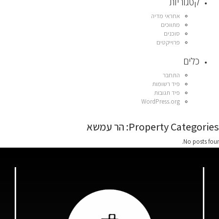
קטגוריות
אחראי מדיה
מתווכים
סוכנים
פרוייקטים
כלים
התחבר
פיד רשומות
פיד תגובות
WordPress.org
Property Categories:
הר עמשא
No posts foun