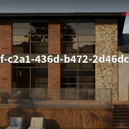
ים
8f-c2a1-436d-b472-2d46d