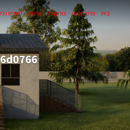
בית
פרוייקטים
צור קשר
אודות
חיפוש נכס
c6d0766