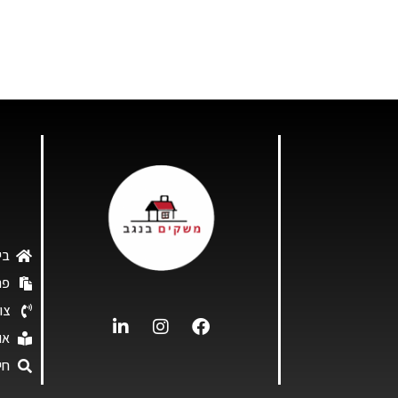
בי
פר
צו
או
חי