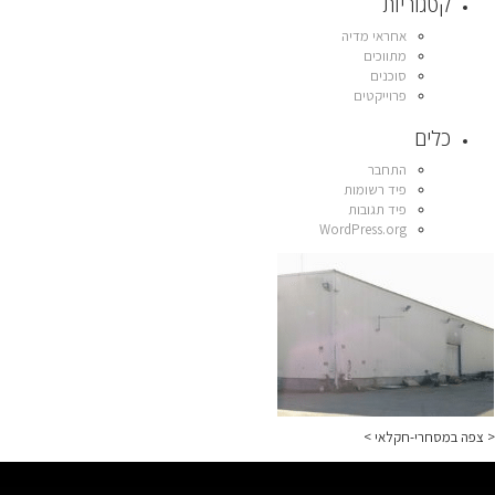
קטגוריות
אחראי מדיה
מתווכים
סוכנים
פרוייקטים
כלים
התחבר
פיד רשומות
פיד תגובות
WordPress.org
< צפה במסחרי-חקלאי >