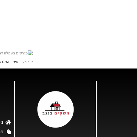
< צפה ברשימת המגרש
בי
פר