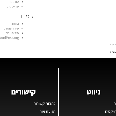
סוכנים
פרוייקטים
כלים
התחבר
פיד רשומות
פיד תגובות
WordPress.org
ים >
ניווט
קישורים
ת
כתבות קשורות
ויקטים
תנועת אור