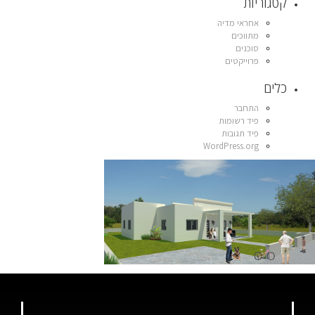
קטגוריות
אחראי מדיה
מתווכים
סוכנים
פרוייקטים
כלים
התחבר
פיד רשומות
פיד תגובות
WordPress.org