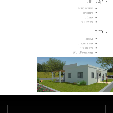
קטגוריות
אחראי מדיה
מתווכים
סוכנים
פרוייקטים
כלים
התחבר
פיד רשומות
פיד תגובות
WordPress.org